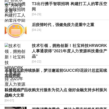
T3出行携手智联招聘 构建打工人的零压空
间
[04-29]
后疫情时代，强健免疫力是重中之重
[04-24]
技术引领，拥抱创新！社宝科技HRWORK
人事通获得“2021年度人力资源科技最佳产
品”
[04-22]
高奢联名款持续焕新，梦洁邂逅前GUCCI印花设计总监延续
高端势能
[04-20]
以优化农产品收购支付服务为切入点 做好金融支持乡村振兴
战略大文章
[04-07]