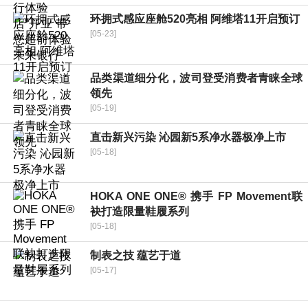
环拥式感应座舱520亮相 阿维塔11开启预订
[05-23]
品类渠道细分化，波司登受消费者青睐全球
领先
[05-19]
直击新兴污染 沁园新5系净水器极净上市
[05-18]
HOKA ONE ONE® 携手 FP Movement联
袂打造限量鞋履系列
[05-18]
制表之技 蕴艺于道
[05-17]