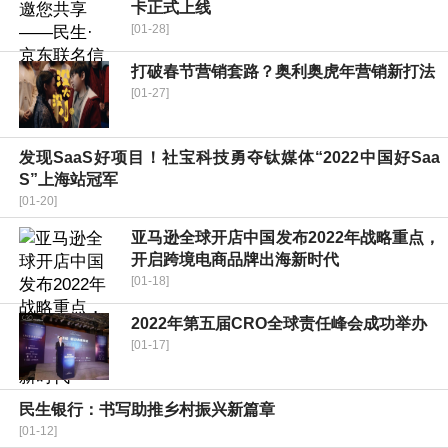
卡正式上线
[01-28]
打破春节营销套路？奥利奥虎年营销新打法
[01-27]
发现SaaS好项目！社宝科技勇夺钛媒体“2022中国好Saa
S”上海站冠军
[01-20]
亚马逊全球开店中国发布2022年战略重点，
开启跨境电商品牌出海新时代
[01-18]
2022年第五届CRO全球责任峰会成功举办
[01-17]
民生银行：书写助推乡村振兴新篇章
[01-12]