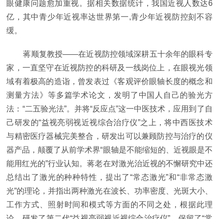
眼健康问题愈加重视。据相关数据统计，我国近视人数达6
亿，其中青少年近视率达世界第一,青少年近视防控刻不容
缓。
蒋顺复教授——在近视防控领域深耕五十余年的眼科专
家，一直坚守在近视防控的科研及一线岗位上，在眼视光领
域有着极高的造诣，曾发表过《客观评价眼轴长度的概念和
测量方法》等多篇学术论文，发明了中国人自己的验光方
法：“二五验光法”。并将“反应点”这一中医技术，应用到了自
己研发的“益视亮弱视近视综合治疗仪”之上，将中西医技术
与精密医疗器械完美整合，研发出可以兼顾防控与治疗的仪
器产品，颠覆了从前学术界“眼轴是不能缩短的、近视眼是不
能用红光的”行业认知。蒋老在对激光治近视的不懈研究中还
总结出了激光的种种特性，提出了“常态激光”和“非常态激
光”的理论，并指出两种激光在波长、功率密度、光斑大小、
工作方式、照射时间和模式等方面的不同之处，根据此理
论，研发了第二代“益视亮弱视近视综合治疗仪”，保留了“常