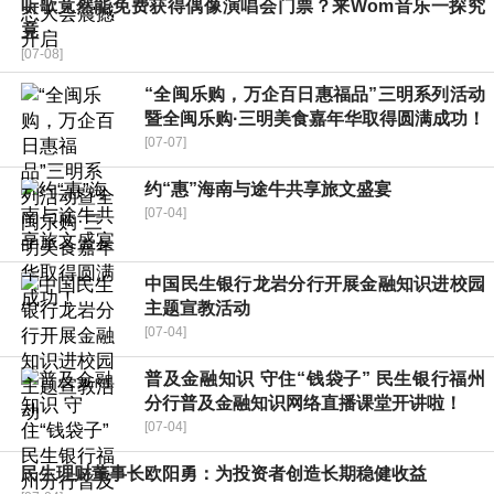
听歌竟然能免费获得偶像演唱会门票？来Wom音乐一探究
竟
[07-08]
“全闽乐购，万企百日惠福品”三明系列活动
暨全闽乐购·三明美食嘉年华取得圆满成功！
[07-07]
约“惠”海南与途牛共享旅文盛宴
[07-04]
中国民生银行龙岩分行开展金融知识进校园
主题宣教活动
[07-04]
普及金融知识 守住“钱袋子” 民生银行福州
分行普及金融知识网络直播课堂开讲啦！
[07-04]
民生理财董事长欧阳勇：为投资者创造长期稳健收益