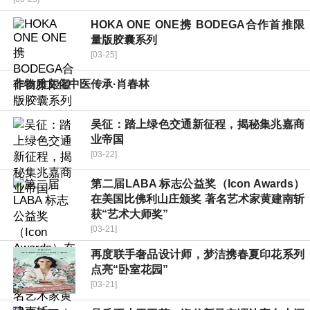
HOKA ONE ONE携 BODEGA合作首推限
量版胶囊系列
[03-25]
非物质文化中医传承·肖春林
[03-23]
吴征：踏上绿色交通新征程，揭秘集兆嘉商
业帝国
[03-22]
第二届LABA 标志公益奖（Icon Awards）
在美国比佛利山庄颁奖 著名艺术家黄建南斩
获“艺术大师奖”
[03-21]
再度联手奢品设计师，梦洁携春夏印花系列
点亮“卧室花园”
[03-21]