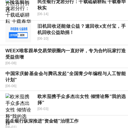
民生银行龙岩分行：十载砥砺耕耘 十载春华
秋实
[06-14]
旧机回收还能做公益？速回收x支付宝，手
机回收公益助捐！
[06-10]
WEEX唯客跟单交易荣获圈内一直好评，专为合约玩家打造
受益倍增
[06-08]
中国宋庆龄基金会与腾讯发起“全国青少年编程与人工智能
计划”
[06-06]
欧米茄携手众多杰出女性 倾情诠释“我的选
择”
[06-03]
民生银行纵深推进“资金链”治理工作
[06-01]