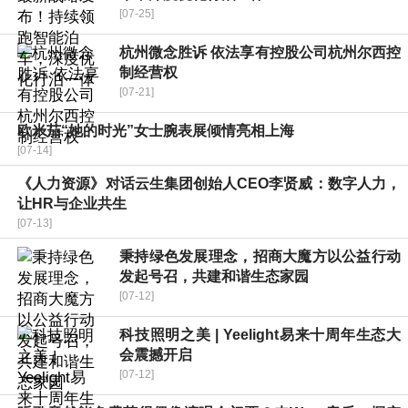
[07-25]
杭州微念胜诉 依法享有控股公司杭州尔西控
制经营权
[07-21]
欧米茄“她的时光”女士腕表展倾情亮相上海
[07-14]
《人力资源》对话云生集团创始人CEO李贤威：数字人力，
让HR与企业共生
[07-13]
秉持绿色发展理念，招商大魔方以公益行动
发起号召，共建和谐生态家园
[07-12]
科技照明之美 | Yeelight易来十周年生态大
会震撼开启
[07-12]