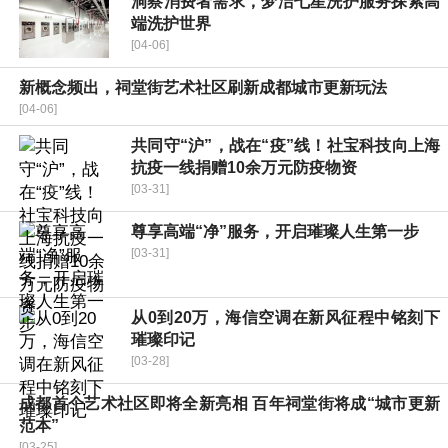
洞察消费者需求，梦洁七星洗护服务探索高
端洗护世界
[04-06]
新概念频出，祠堂街艺术社区刷新成都城市更新玩法
[04-06]
共同守“沪”，战在“疫”线！社宝科技向上海
抗疫一线捐赠10余万元防疫物资
[03-31]
尊享高端“净”服务，开启璀璨人生第一步
[03-31]
从0到20万，海信空调在新风征程中铭刻下
璀璨印记
[03-28]
成都首个艺术社区即将全新亮相 百年祠堂街将成“城市更新
范本”
[03-25]