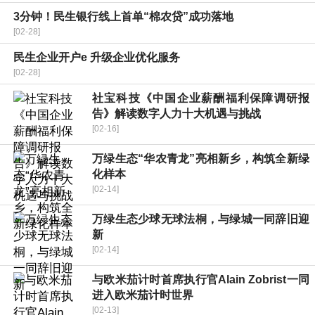
3分钟！民生银行线上首单“棉农贷”成功落地
[02-28]
民生企业开户e 升级企业优化服务
[02-28]
社宝科技《中国企业薪酬福利保障调研报
告》解读数字人力十大机遇与挑战
[02-16]
万绿生态“华农青龙”亮相新乡，构筑全新绿
化样本
[02-14]
万绿生态少球无球法桐，与绿城一同辞旧迎
新
[02-14]
与欧米茄计时首席执行官Alain Zobrist一同
进入欧米茄计时世界
[02-13]