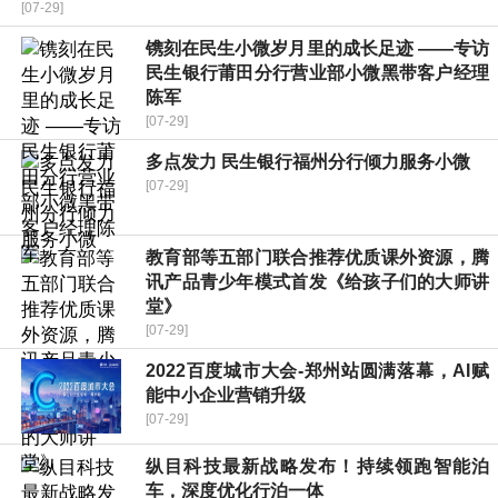
[07-29]
镌刻在民生小微岁月里的成长足迹 ——专访
民生银行莆田分行营业部小微黑带客户经理
陈军
[07-29]
多点发力 民生银行福州分行倾力服务小微
[07-29]
教育部等五部门联合推荐优质课外资源，腾
讯产品青少年模式首发《给孩子们的大师讲
堂》
[07-29]
2022百度城市大会-郑州站圆满落幕，AI赋
能中小企业营销升级
[07-29]
纵目科技最新战略发布！持续领跑智能泊
车，深度优化行泊一体