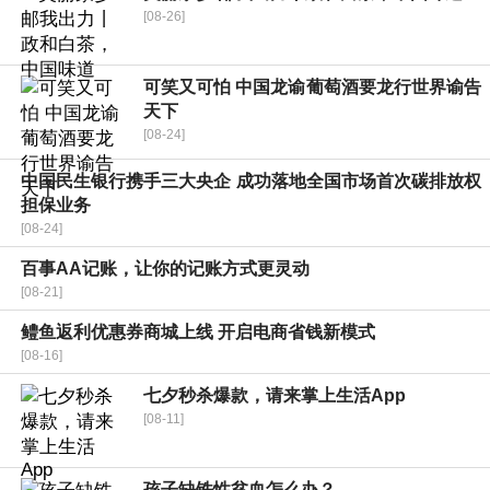
[08-26]
可笑又可怕 中国龙谕葡萄酒要龙行世界谕告
天下
[08-24]
中国民生银行携手三大央企 成功落地全国市场首次碳排放权
担保业务
[08-24]
百事AA记账，让你的记账方式更灵动
[08-21]
鳢鱼返利优惠券商城上线 开启电商省钱新模式
[08-16]
七夕秒杀爆款，请来掌上生活App
[08-11]
孩子缺铁性贫血怎么办？