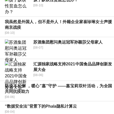
[08-10]
我虽然是外国人，但不是外人！外籍企业家崔珍琳女士声援
南京战疫
[08-10]
苏酒集团慰问奥运冠军孙颖莎父母家人
[08-07]
汇源独家战略支持2021中国食品品牌创新发
展大会
[08-06]
防疫不松懈 ，暖心”嘉”守护 ——嘉宝莉双针活动，为全国
共同抗疫助力
[08-06]
“数据安全法”背景下的Phala隐私计算云
[08-04]