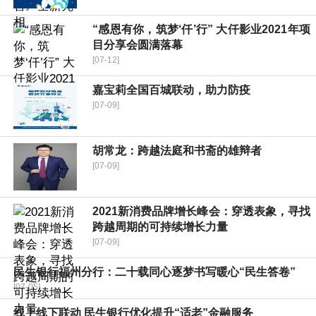
“感恩有你，筑梦‘仟’行” 大仟影业2021年项
目分享会圆满落幕
[07-12]
嘉宝莉全国百城联动，助力防疫
[07-09]
胡常龙：跨越法庭和书斋的雄辩者
[07-09]
2021新消费品牌增长峰会：穿透表象，寻找
跨越周期的可持续增长力量
[07-09]
民生银行福州分行：二十载同心逐梦书写暖心“民生答卷”
[07-05]
线上线下联动 民生银行优化提升“适老”金融服务