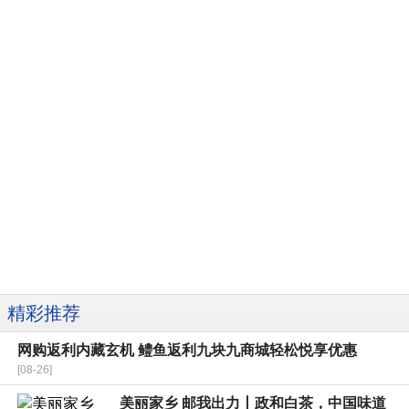
精彩推荐
网购返利内藏玄机 鳢鱼返利九块九商城轻松悦享优惠
[08-26]
美丽家乡 邮我出力丨政和白茶，中国味道