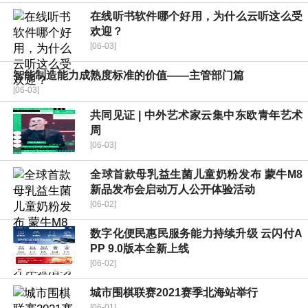
在线听书软件哪个好用，为什么云听这么受
欢迎？
[06-03]
智能制造能力成熟度标准的价值——主管部门篇
[06-03]
共同见证 | 中外艺术家云集中东欧青年艺术
周
[06-03]
全球首款母乳益生菌儿童奶粉发布 蒙牛M8
新品发布会启动万人公开体验活动
[06-02]
数字化便民惠民服务能力持续升级 云闪付A
PP 9.0版本全新上线
[06-02]
城市围棋联赛2021赛季北海站举行
[06-01]