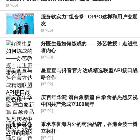
[07-05]
服务软实力“组合拳” OPPO这样和用户交朋
友
[07-05]
好医生是如何炼成的——孙艺教授：走进患
者内心
[07-03]
星查查与抖音官方达成精选联盟API接口战
略合作
[07-02]
庆百年华诞 谱白象新篇 白象食品热烈庆祝
中国共产党成立100周年
[07-01]
秉承享誉海内外的药油品牌，香港金波士树
立标杆
[07-01]