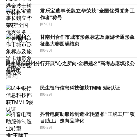
君乐宝董事长魏立华荣获“全国优秀党务工
作者”称号
[07-01]
甘南州合作市城市形象标志及旅游卡通形象
征集大赛圆满结束
[06-30]
民生银行福州分行开展“心之所向·金榜题名”高考志愿填报公
益讲座
[06-29]
民生银行信息科技部获TMMi 5级认证
[06-29]
抖音电商助服饰制造业转型 推“王牌工厂”项
目助工厂走向品牌化
[06-29]