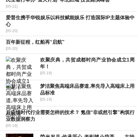
[05-21]
爱普生携手华锐娱乐以科技赋能娱乐 打造国际IP主题体验中
心
[05-20]
百年新征程，红船再“启航”
[05-20]
欢聚庆典，共贺成都时尚产业协会成立1周
年！
[05-19]
梦洁聚焦高端床品赛道,率先导入高端床上用
品标准
[05-19]
后疫情时代行业需要怎样的技术？ 氪信“非或然引擎”构筑行
业数据洞察力
[05-19]
荣光岁月·传承匠心 老彬號小袋茶——六味