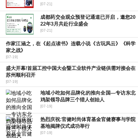
[07-21]
成都药交会观众预登记通道已开启，邀您20
22年3月共赴行业盛会
[07-21]
作家江涵之，在《起点读书》连载小说《古玩风云》《科学
家之战》
[07-19]
盛大开幕!首届工控中国大会暨工业软件产业链供需对接会在
苏州顺利召开
[07-19]
地域小吃如何品牌化的推向全国—专访东北
鸡架领导品牌三个猎人创始人
[07-19]
热烈庆祝:官健时尚体育基金官健赛事与学院
基地揭牌仪式成功举行
[07-19]