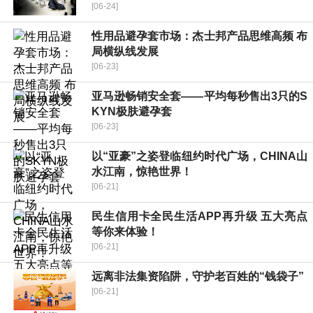
[06-24]
性用品避孕套市场：杰士邦产品思维高频 布
局横纵线发展
[06-23]
亚马逊畅销安全套——平均每秒售出3只的S
KYN极肤避孕套
[06-23]
以“亚豪”之姿登临纽约时代广场，CHINA山
水江南，惊艳世界！
[06-21]
民生信用卡全民生活APP再升级 五大亮点
等你来体验！
[06-21]
远离非法集资陷阱，守护老百姓的“钱袋子”
[06-21]