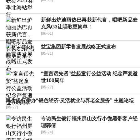
新鲜出炉迪丽热巴再获新代言，唱吧新品麦
克风G3让唱歌更简单！
[06-01]
益宝集团新零售发展战略正式发布
[05-31]
“童言话先贤”益起童行公益活动 纪念严复逝
世100周年
[05-27]
民生银行举办“银色经济·灵活就业与养老金服务” 主题论坛
[05-27]
专访民生银行福州屏山支行小微黑带客户经
理郭倩
[05-24]