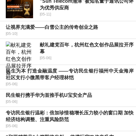
“Sun Telecom浦津”被知名量子通讯公司评
为优秀供应商
[05-11]
让视界充满爱——白雪公主的传奇创业之路
[05-10]
献礼建党百年，杭州红色文创作品展拉开序
幕
[05-06]
民生为本 打造金融温度 ——专访民生银行福州中天金海岸
社区支行小微黑带客户经理林恺
[05-06]
民生银行携手华为首推手机U宝安全产品
[05-06]
专访民生银行温彬：倍加珍惜稳增长压力较小的窗口期 加快
经济结构调整、注重风险防范
[05-06]