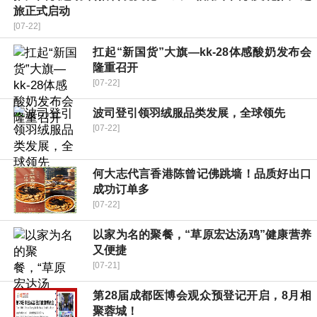
旅正式启动
[07-22]
扛起“新国货”大旗—kk-28体感酸奶发布会
隆重召开
[07-22]
波司登引领羽绒服品类发展，全球领先
[07-22]
何大志代言香港陈曾记佛跳墙！品质好出口
成功订单多
[07-22]
以家为名的聚餐，“草原宏达汤鸡”健康营养
又便捷
[07-21]
第28届成都医博会观众预登记开启，8月相
聚蓉城！