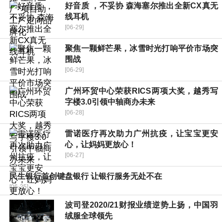
好音质 ，不妥协 森海塞尔推出全新CX真无
线耳机
[06-29]
聚焦一颗鲜芒果，冰雪时光打响平价市场突
围战
[06-29]
广州环贸中心荣获RICS两项大奖，越秀写
字楼3.0引领中轴商办未来
[06-28]
雷诺医疗再次助力广州抗疫，让宝宝更安
心，让妈妈更放心！
[06-27]
民生银行首创键盘银行 让银行服务无处不在
[06-25]
波司登2020/21财报业绩逆势上扬，中国羽
绒服全球领先