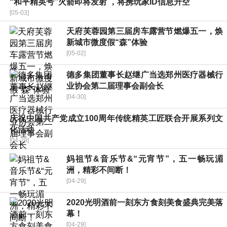
“和平精英号”火箭即将发射 ，将携玩家ID信息升空
[05-03]
天府芙蓉园第三届房车露营节燃爆五一，焕
新城市微度假“森”体验
[05-02]
德多集团董事长赵继广当选郑州医疗器械行
业协会第二届理事会副会长
[04-30]
庆祝中国共产党成立100周年传统精英工匠联合开展系列文
化活动
[04-29]
妈祖节&音乐节&“元宵节”，五一畅玩湄
洲，精彩不间断！
[04-29]
2020光明酒前一刻东方食刻美食盛典完美落
幕！
[04-29]