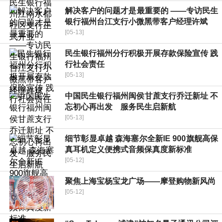
解决客户的问题才是最重要的 ——专访民生
银行福州台江支行小微黑带客户经理许斌
[05-13]
民生银行福州分行积极开展存款保险宣传 践
行社会责任
[05-13]
中国民生银行福州闽侯甘蔗支行乔迁新址 不
忘初心再出发 服务民生启新航
[05-13]
细节彰显卓越 森海塞尔全新IE 900旗舰高保
真耳机定义便携式音频保真度新标准
[05-12]
聚焦上海宝杨宝龙广场——摩登购物新风尚
[05-12]