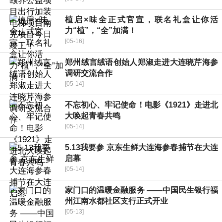
植启×味全正式官宣，联名礼盒让你活
力“植”，“全”加满！
[05-16]
郑州绒言绒语创始人郑淑走进大连晓芹海参
调研交流合作
[05-14]
不忘初心、牢记使命！电影《1921》走进北
大唤起青春共鸣
[05-14]
5.13我要参 京东生鲜大连海参春捕节在大连
启幕
[05-14]
家门口的温暖金融服务 ——中国民生银行福
州江南水都社区支行正式开业
[05-13]