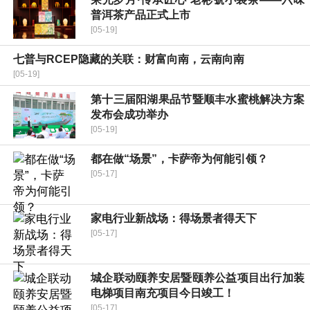
普洱茶产品正式上市
[05-19]
七普与RCEP隐藏的关联：财富向南，云南向南
[05-19]
第十三届阳湖果品节暨顺丰水蜜桃解决方案
发布会成功举办
[05-19]
都在做“场景”，卡萨帝为何能引领？
[05-17]
家电行业新战场：得场景者得天下
[05-17]
城企联动颐养安居暨颐养公益项目出行加装
电梯项目南充项目今日竣工！
[05-17]