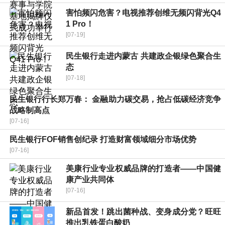
害怕频闪危害？电视推荐创维无频闪背光Q4
1 Pro！
[07-19]
民生银行走进内蒙古 共建政企银绿色聚合生
态
[07-18]
民生银行行长郑万春： 金融助力碳交易，抢占低碳经济竞争
战略制高点
[07-16]
民生银行FOF销售创纪录 打造财富领域细分市场优势
[07-16]
美康行业专业权威品牌的打造者——中国健
康产业共同体
[07-16]
新品首发！跳出菌种战、变身成分党？旺旺
推出乳铁蛋白酸奶