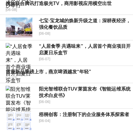
携旅联合腾讯打造极光TV，商用影视应用横空出世
[06-08]
七宝·宝龙城的焕新升级之道：深耕夜经济，
强化餐饮品质
[06-08]
“人居食季 共遇味来”，人居首个商业项目开
启夏日乐盒节
[06-07]
雪鹿新品重磅上市，燕京啤酒越发“年轻”
[06-07]
阳光智维联合TUV莱茵发布《智能运维系统
技术白皮书》
[06-06]
梧桐创客：注册制下的企业服务体系探索者
[06-04]