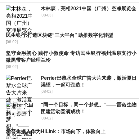
木林森，亮相2021中国（广州）空净展览会
[08-03]
民生银行:打造区块链“三大平台” 助推数字化转型
[08-02]
坚守金融初心 践行小微使命 专访民生银行福州温泉支行小
微黑带客户经理兰玲
[08-02]
Perrier巴黎水全球广告大片来袭，激活夏日
渴望，一起可劲造！
[08-02]
“同一个目标，同一个梦想。”——雷诺生物
团建活动圆满成功！
[08-02]
爱普生接入华为HiLink：市场向下，体验向上
[07-30]