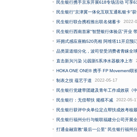
民生银行携手京东开展618专场活动 可享6
民生银行“京津冀一体化互联互通私银卡”
2022-
民生银行联合携程推出联名储蓄卡
民生银行西南首家“智慧银行体验店”开业 
环拥式感应座舱520亮相 阿维塔11开启预
品类渠道细分化，波司登受消费者青睐全
直击新兴污染 沁园新5系净水器极净上市
HOKA ONE ONE® 携手 FP Moveme
2022-05-17
制表之技 蕴艺于道
民生银行党建带团建及青年工作成效获《
2022-05-1
民生银行：无偿帮扶 规模不减
民生银行获评中央单位定点帮扶成效考核
民生银行福州分行与银联福建分公司开展
打通金融宣教“最后一公里” 民生银行福州